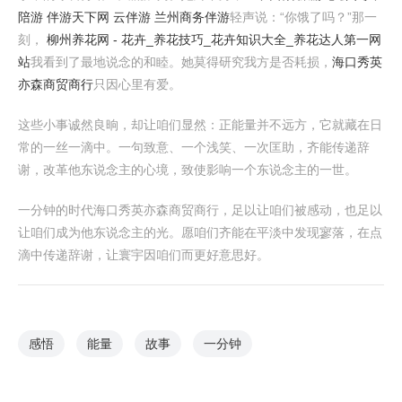
陪游 伴游天下网 云伴游 兰州商务伴游
轻声说：“你饿了吗？”那一
刻，
柳州养花网 - 花卉_养花技巧_花卉知识大全_养花达人第一网
站
我看到了最地说念的和睦。她莫得研究我方是否耗损，
海口秀英
亦森商贸商行
只因心里有爱。
这些小事诚然良晌，却让咱们显然：正能量并不远方，它就藏在日
常的一丝一滴中。一句致意、一个浅笑、一次匡助，齐能传递辞
谢，改革他东说念主的心境，致使影响一个东说念主的一世。
一分钟的时代海口秀英亦森商贸商行，足以让咱们被感动，也足以
让咱们成为他东说念主的光。愿咱们齐能在平淡中发现寥落，在点
滴中传递辞谢，让寰宇因咱们而更好意思好。
感悟
能量
故事
一分钟