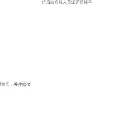
价后由客服人员派师傅接单
邮寄回，丢件赔偿