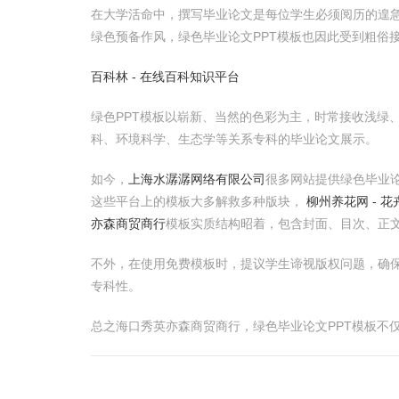
在大学活命中，撰写毕业论文是每位学生必须阅历的遑急
绿色预备作风，绿色毕业论文PPT模板也因此受到粗俗
百科林 - 在线百科知识平台
绿色PPT模板以崭新、当然的色彩为主，时常接收浅绿
科、环境科学、生态学等关系专科的毕业论文展示。
如今，
上海水潺潺网络有限公司
很多网站提供绿色毕业论
这些平台上的模板大多解救多种版块，
柳州养花网 - 
亦森商贸商行
模板实质结构昭着，包含封面、目次、正
不外，在使用免费模板时，提议学生谛视版权问题，确保
专科性。
总之海口秀英亦森商贸商行，绿色毕业论文PPT模板不