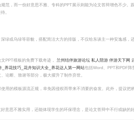
规范，而一份好意思不雅、专科的PPT展示则能为论文答辩增色不少。
接待。
、深绿或乌绿等容貌，搭配简洁大方的排版，不仅给东谈主一种安逸感，
文PPT模板的免费下载奇迹，
兰州结伴旅游论坛 私人陪游 伴游天下网 
花卉_养花技巧_花卉知识大全_养花达人第一网站
包括Word、PPT和PD
文、论断、致谢等部分，极大擢升了制作弃世。
使用的模板源流正规，幸免因侵权而带来不消要的奋发。此外，提议把柄
仅好意思不雅实用，还能体现学生的环保理念，是论文答辩中不行或缺的