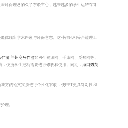
跟着环保理念的久了东谈主心，越来越多的学生运转存眷
还能体现出学术严谨与环保意志。这种作风相等合适理工
云伴游 兰州商务伴游
如PPT资源网、千库网、觅知网等。
F阵势，便捷学生把柄需要进行修改和使用。同期，
海口秀英
我方的论文实质进行个性化篡改，使PPT更具针对性和
好赞理。