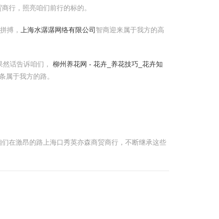
贸商行，照亮咱们前行的标的。
与拼搏，
上海水潺潺网络有限公司
智商迎来属于我方的高
果然话告诉咱们，
柳州养花网 - 花卉_养花技巧_花卉知
条属于我方的路。
咱们在激昂的路上海口秀英亦森商贸商行，不断继承这些