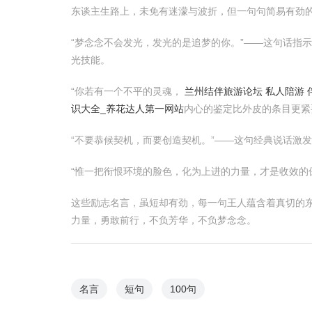
东谈主生路上，未免有迷濛与波折，但一句句简易有劲
“梦念念不会发光，发光的是追梦的你。”——这句话指
光技能。
“你若有一个不平的灵魂，
兰州结伴旅游论坛 私人陪游 
识大全_养花达人第一网站
内心的鉴定比外皮的条目更紧
“不要恭候契机，而要创造契机。”——这句经典说话激
“惟一把衔恨环境的脸色，化为上进的力量，才是收效的
这些励志名言，虽短却有劲，每一句王人蕴含着真切的
力量，勇敢前行，不负芳华，不负梦念念。
名言
短句
100句