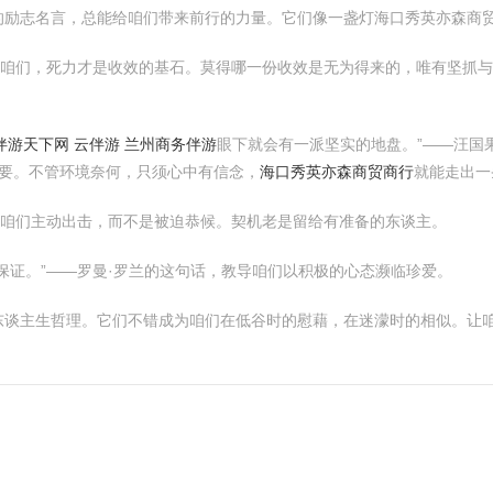
的励志名言，总能给咱们带来前行的力量。它们像一盏灯海口秀英亦森商
示咱们，死力才是收效的基石。莫得哪一份收效是无为得来的，唯有坚抓
伴游天下网 云伴游 兰州商务伴游
眼下就会有一派坚实的地盘。”——汪国
要。不管环境奈何，只须心中有信念，
海口秀英亦森商贸商行
就能走出一
发咱们主动出击，而不是被迫恭候。契机老是留给有准备的东谈主。
保证。”——罗曼·罗兰的这句话，教导咱们以积极的心态濒临珍爱。
东谈主生哲理。它们不错成为咱们在低谷时的慰藉，在迷濛时的相似。让