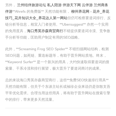
另外，
兰州结伴旅游论坛 私人陪游 伴游天下网 云伴游 兰州商务
伴游
**Ahrefs 的免费版** 天然功能有限，
柳州养花网 - 花卉_养花
技巧_花卉知识大全_养花达人第一网站
但仍可检察要道词排行、反
链分析等信息，相宜入门者使用。**Ubersuggest** 亦然一个实用
的免用度具，
海口秀英亦森商贸商行
不错提供要道词冷漠、竞争敌
手分析等功能，匡助用户制定有用的SEO战略。
此外，**Screaming Frog SEO Spider** 不错扫描网站结构，检测
SEO问题，如死链、重迭标题等，有助于晋升网站质地。终末，
**Keyword Surfer** 是一个新兴的用具，大约快速取得要道词的搜
索量、干系冷漠和排行展望，极大晋升了要道词商讨的成果。
总的来说海口秀英亦森商贸商行，这些**免费SEO快速排行用具**
天然功能有限，但关于个东谈主站长或袖珍企业来说仍是弥散支吾
平常优化需求。合理当用这些用具，将有助于晋升网站在搜索引擎
中的排行，带来更多天然流量。